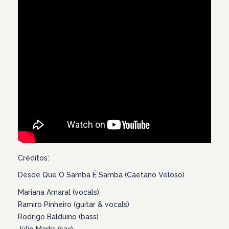
Créditos:
Desde Que O Samba É Samba (Caetano Veloso)
Mariana Amaral (vocals)
Ramiro Pinheiro (guitar & vocals)
Rodrigo Balduino (bass)
Júlio Marks (sax)