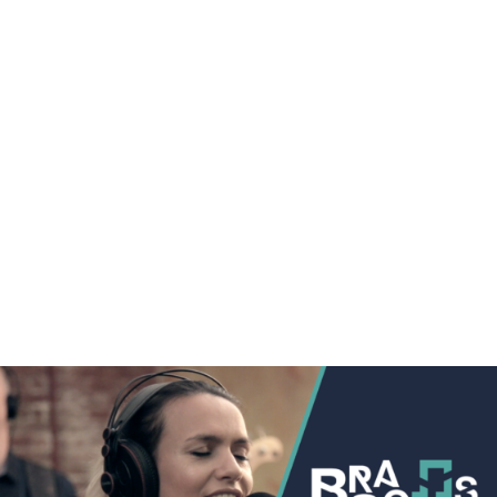
desde-que-o-samba-
e-samba