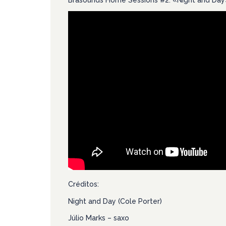
Brasounds Home Sessions #2: «Night and Day», m
Créditos:
Night and Day (Cole Porter)
Júlio Marks – saxo