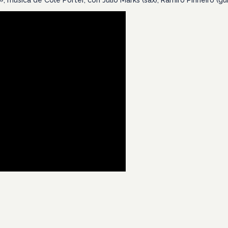
úsica de Cole Porter, con Júlio Marks (sax), Ramiro Pinheiro (guita