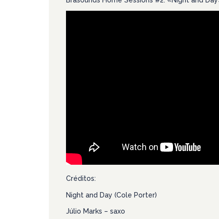
Brasounds Home Sessions #2: «Night and Day», m
Créditos:
Night and Day (Cole Porter)
Júlio Marks – saxo