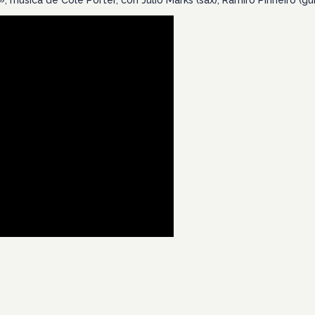
úsica de Cole Porter, con Júlio Marks (sax), Ramiro Pinheiro (guita