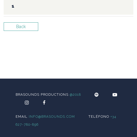
Back
BRASOUNDS PRODUCTIONS
@2018
EMAIL
INFO@BRASOUNDS.COM
TELÉFONO
+34
627-780-896